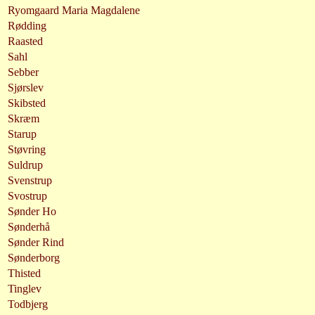
Ryomgaard Maria Magdalene
Rødding
Raasted
Sahl
Sebber
Sjørslev
Skibsted
Skræm
Starup
Støvring
Suldrup
Svenstrup
Svostrup
Sønder Ho
Sønderhå
Sønder Rind
Sønderborg
Thisted
Tinglev
Todbjerg