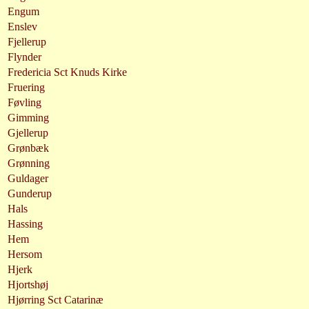
Engum
Enslev
Fjellerup
Flynder
Fredericia Sct Knuds Kirke
Fruering
Føvling
Gimming
Gjellerup
Grønbæk
Grønning
Guldager
Gunderup
Hals
Hassing
Hem
Hersom
Hjerk
Hjortshøj
Hjørring Sct Catarinæ