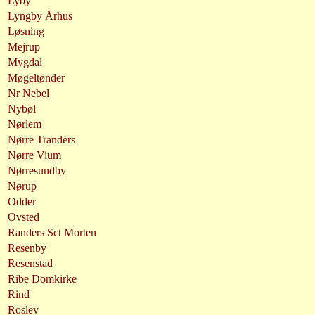
Lyby
Lyngby Århus
Løsning
Mejrup
Mygdal
Møgeltønder
Nr Nebel
Nybøl
Nørlem
Nørre Tranders
Nørre Vium
Nørresundby
Nørup
Odder
Ovsted
Randers Sct Morten
Resenby
Resenstad
Ribe Domkirke
Rind
Roslev