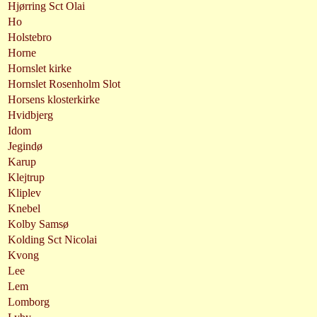
Hjørring Sct Olai
Ho
Holstebro
Horne
Hornslet kirke
Hornslet Rosenholm Slot
Horsens klosterkirke
Hvidbjerg
Idom
Jegindø
Karup
Klejtrup
Kliplev
Knebel
Kolby Samsø
Kolding Sct Nicolai
Kvong
Lee
Lem
Lomborg